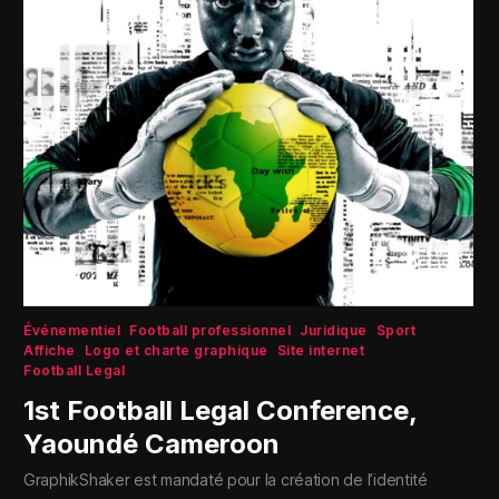
Événementiel
Football professionnel
Juridique
Sport
Affiche
Logo et charte graphique
Site internet
Football Legal
1st Football Legal Conference,
Yaoundé Cameroon
GraphikShaker est mandaté pour la création de l’identité