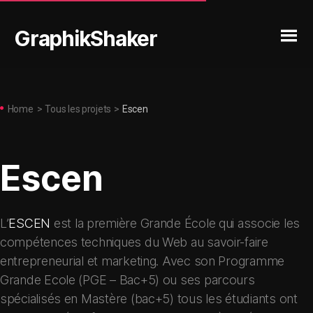
GraphikShaker
Home
>
Tous les projets
>
Escen
Escen
L’
ESCEN
est la première Grande École qui associe les
compétences techniques du Web au savoir-faire
entrepreneurial et marketing. Avec son Programme
Grande Ecole (PGE – Bac+5) ou ses parcours
spécialisés en Mastère (bac+5) tous les étudiants ont