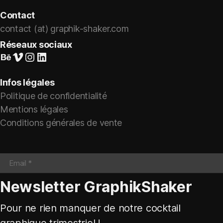
Contact
contact (at) graphik-shaker.com
Réseaux sociaux
Suivez-nous sur Behance
Vimeo
Instagram
LinkedIn
Infos légales
Politique de confidentialité
Mentions légales
Conditions générales de vente
Newsletter GraphikShaker
Pour ne rien manquer de notre cocktail
graphique trimestriel !