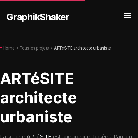
GraphikShaker
Home
>
Tous les projets
>
ARTéSITE architecte urbaniste
ARTéSITE
architecte
urbaniste
La société
ARTéSITE
est une agence, basée à Pau, qui