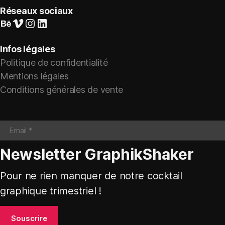
Réseaux sociaux
Suivez-nous sur Behance
Vimeo
Instagram
LinkedIn
Infos légales
Politique de confidentialité
Mentions légales
Conditions générales de vente
Newsletter GraphikShaker
Pour ne rien manquer de notre cocktail
graphique trimestriel !