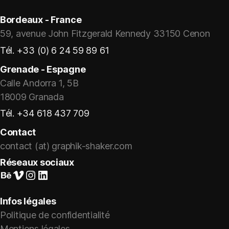
Bordeaux - France
59, avenue John Fitzgerald Kennedy 33150 Cenon
Tél. +33 (0) 6 24 59 89 61
Grenade - Espagne
Calle Andorra 1, 5B
18009 Granada
Tél. +34 618 437 709
Contact
contact (at) graphik-shaker.com
Réseaux sociaux
Suivez-nous sur Behance
Vimeo
Instagram
LinkedIn
Infos légales
Politique de confidentialité
Mentions légales