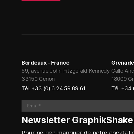
Bordeaux - France
Grenade
59, avenue John Fitzgerald Kennedy
Calle And
33150 Cenon
18009 G
Tél. +33 (0) 6 24 59 89 61
Tél. +34
Newsletter GraphikShake
Pour ne rien manquer de notre cocktail g