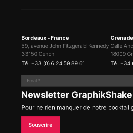
Bordeaux - France
Grenade
59, avenue John Fitzgerald Kennedy
Calle And
33150 Cenon
18009 G
Tél. +33 (0) 6 24 59 89 61
Tél. +34
Newsletter GraphikShake
Pour ne rien manquer de notre cocktail g