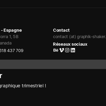
 - Espagne
Contact
orra 1, 5B
contact (at) graphik-shake
ranada
Réseaux sociaux
Suivez-nous sur Behance
Vimeo
Instagram
LinkedIn
 618 437 709
r
raphique trimestriel !