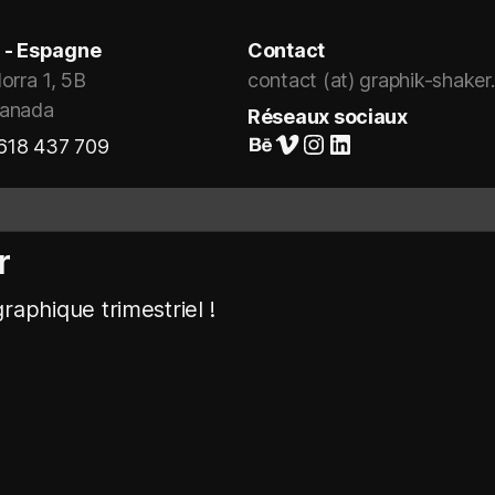
 - Espagne
Contact
orra 1, 5B
contact (at) graphik-shake
ranada
Réseaux sociaux
Suivez-nous sur Behance
Vimeo
Instagram
LinkedIn
 618 437 709
r
raphique trimestriel !