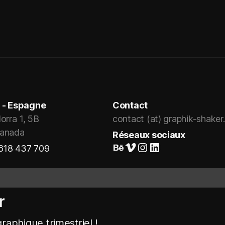
 - Espagne
Contact
orra 1, 5B
contact (at) graphik-shake
ranada
Réseaux sociaux
Suivez-nous sur Behance
Vimeo
Instagram
LinkedIn
 618 437 709
r
raphique trimestriel !