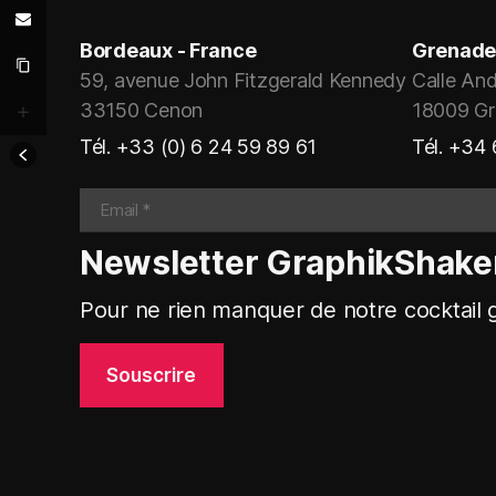
Bordeaux - France
Grenade
59, avenue John Fitzgerald Kennedy
Calle And
33150 Cenon
18009 G
Tél. +33 (0) 6 24 59 89 61
Tél. +34
Newsletter GraphikShake
Pour ne rien manquer de notre cocktail g