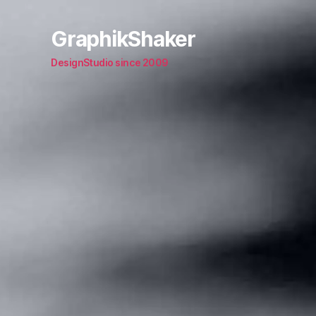
GraphikShaker
DesignStudio since 2009