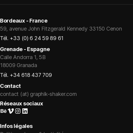
Bordeaux - France
59, avenue John Fitzgerald Kennedy 33150 Cenon
Tél. +33 (0) 6 24 59 89 61
Grenade - Espagne
Calle Andorra 1, 5B
18009 Granada
Tél. +34 618 437 709
Contact
contact (at) graphik-shaker.com
Réseaux sociaux
Suivez-nous sur Behance
Vimeo
Instagram
LinkedIn
Infos légales