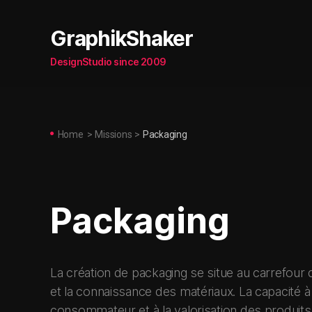
GraphikShaker
DesignStudio since 2009
Home
>
Missions
>
Packaging
Packaging
La création de packaging se situe au carrefour d
et la connaissance des matériaux. La capacité à
consommateur et à la valorisation des produits