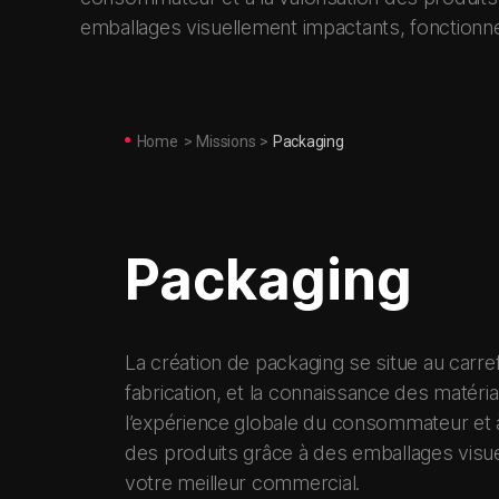
emballages visuellement impactants, fonctionne
Home
>
Missions
>
Packaging
Packaging
La création de packaging se situe au carref
fabrication, et la connaissance des matéria
l’expérience globale du consommateur et à
des produits grâce à des emballages visue
votre meilleur commercial.