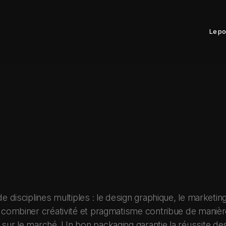
Le po
e disciplines multiples : le design graphique, le marketing
 combiner créativité et pragmatisme contribue de manière 
 sur le marché. Un bon packaging garantie la réussite d