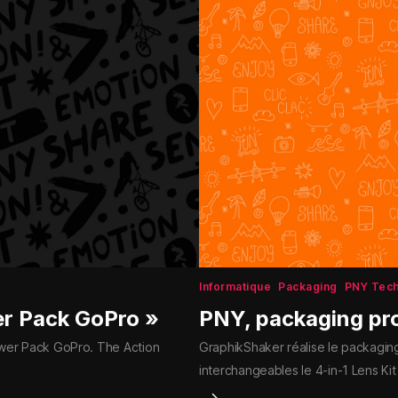
Informatique
Packaging
PNY Tech
er Pack GoPro »
PNY, packaging pro
Power Pack GoPro. The Action
GraphikShaker réalise le packaging 
interchangeables le 4-in-1 Lens K