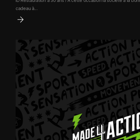
ID Restauration a 30 ans ! A cette occasion la société a la bonn
cadeau à…