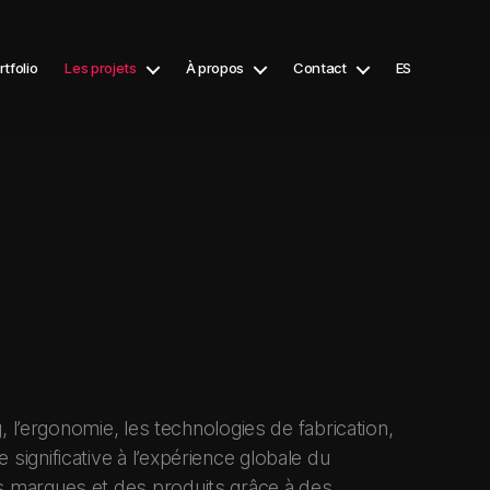
rtfolio
Les projets
À propos
Contact
ES
, l’ergonomie, les technologies de fabrication,
significative à l’expérience globale du
es marques et des produits grâce à des