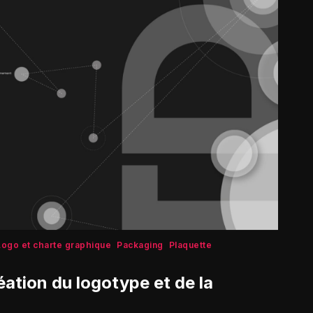
Logo et charte graphique
Packaging
Plaquette
éation du logotype et de la