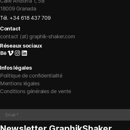
Calle Andorra 1, 5B
18009 Granada
Tél. +34 618 437 709
Contact
contact (at) graphik-shaker.com
Réseaux sociaux
Suivez-nous sur Behance
Vimeo
Instagram
LinkedIn
Infos légales
Politique de confidentialité
Mentions légales
Conditions générales de vente
Newsletter GraphikShaker