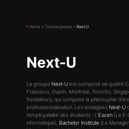
Home
>
Tous les projets
>
Next-U
Next-U
Le groupe
Next-U
est composé de quatre Camp
Francisco, Dublin, Montréal, Toronto, Singa
fondateurs, qui compose la philosophie d’ens
professionnalisation. Les enseignes
Next-U
c
l’employabilité des étudiants : L’
Escen
(Le E-
informatique),
Bachelor Institute
(Le Manageme