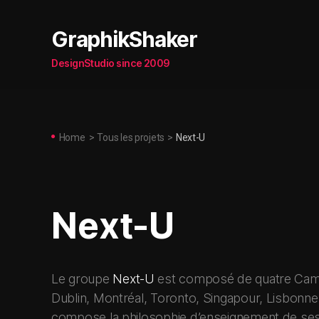
GraphikShaker
DesignStudio since 2009
Home
>
Tous les projets
>
Next-U
Next-U
Le groupe
Next-U
est composé de quatre Campus 
Dublin, Montréal, Toronto, Singapour, Lisbonn
compose la philosophie d’enseignement de ses éc