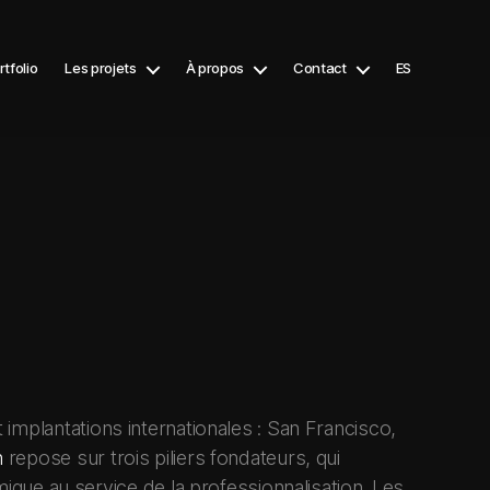
rtfolio
Les projets
À propos
Contact
ES
implantations internationales : San Francisco,
n
repose sur trois piliers fondateurs, qui
ique au service de la professionnalisation. Les