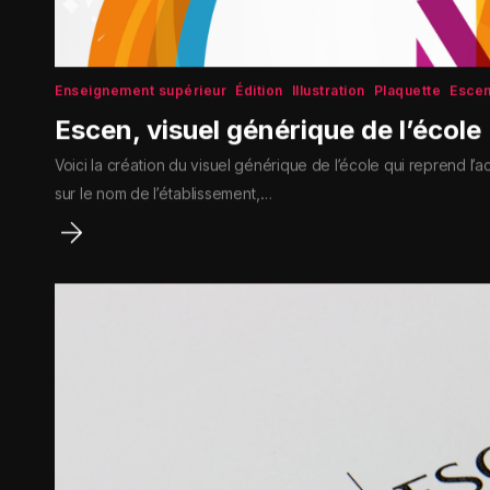
Enseignement supérieur
Édition
Illustration
Plaquette
Esce
Escen, visuel générique de l’école
Voici la création du visuel générique de l’école qui reprend l’
sur le nom de l’établissement,…