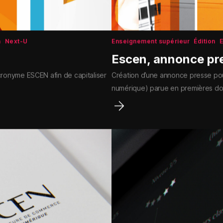
n
Next-U
Enseignement supérieur
Édition
Escen, annonce pr
acronyme ESCEN afin de capitaliser
Création d’une annonce presse po
numérique) parue en premières d