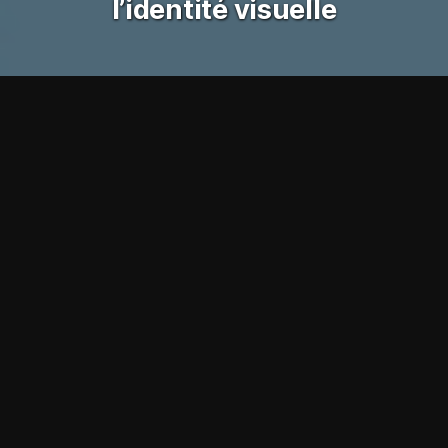
l’identité visuelle
Luxe
Logo et charte graphique
Les coquettes
Poulette coquette !
Création de l’identité visuelle de la créatrice de bijoux
Sylvie Maisonneuve et son atelier de création « Les
Coquettes » à Brive-la-Gaillarde.