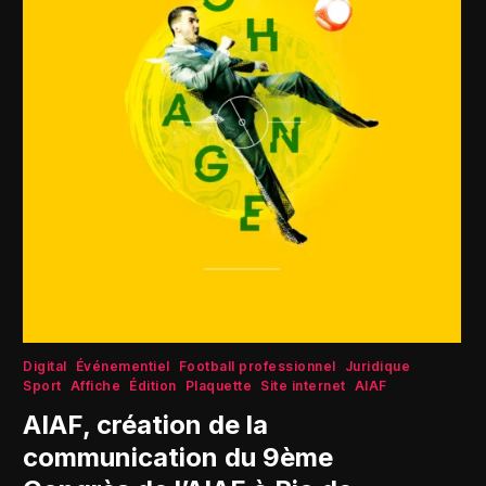
Digital
Événementiel
Football professionnel
Juridique
Sport
Affiche
Édition
Plaquette
Site internet
AIAF
AIAF, création de la
communication du 9ème