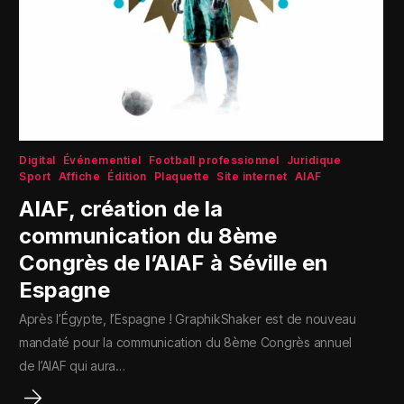
Digital
Événementiel
Football professionnel
Juridique
Sport
Affiche
Édition
Plaquette
Site internet
AIAF
AIAF, création de la
communication du 8ème
Congrès de l’AIAF à Séville en
Espagne
Après l’Égypte, l’Espagne ! GraphikShaker est de nouveau
mandaté pour la communication du 8ème Congrès annuel
de l’AIAF qui aura…