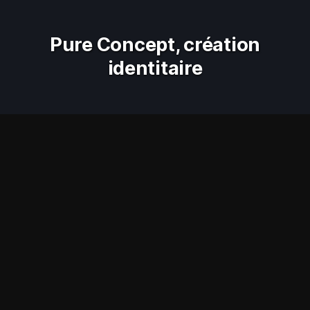
Pure Concept, création
identitaire
Luxe
Logo et charte graphique
Agence Pernet
Pure
Concept
Bâtir des châteaux…
en Suisse !
Création du lettrage de
Pure Concept
, société de
promoteur immobilier en Suisse. Nous allons également
réaliser pour eux, deux ouvrages présentant deux luxueux