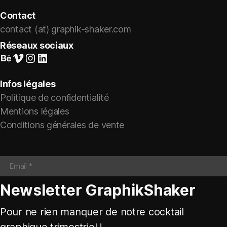
Contact
contact (at) graphik-shaker.com
Réseaux sociaux
Suivez-nous sur Behance
Vimeo
Instagram
LinkedIn
Infos légales
Politique de confidentialité
Mentions légales
Conditions générales de vente
Newsletter GraphikShaker
Pour ne rien manquer de notre cocktail
graphique trimestriel !