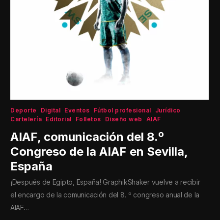
Deporte
Digital
Eventos
Fútbol profesional
Jurídico
Cartelería
Editorial
Folletos
Diseño web
AIAF
AIAF, comunicación del 8.º
Congreso de la AIAF en Sevilla,
España
¡Después de Egipto, España! GraphikShaker vuelve a recibir
el encargo de la comunicación del 8. º congreso anual de la
AIAF…