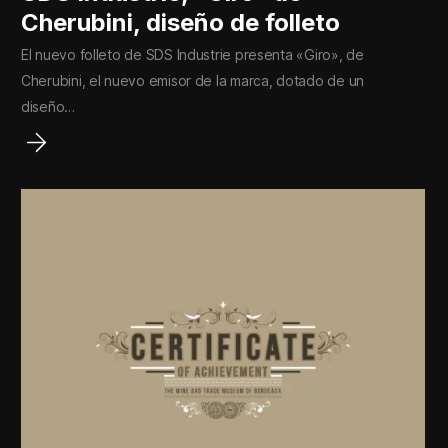
Cherubini, diseño de folleto
El nuevo folleto de SDS Industrie presenta «Giro», de
Cherubini, el nuevo emisor de la marca, dotado de un
diseño…