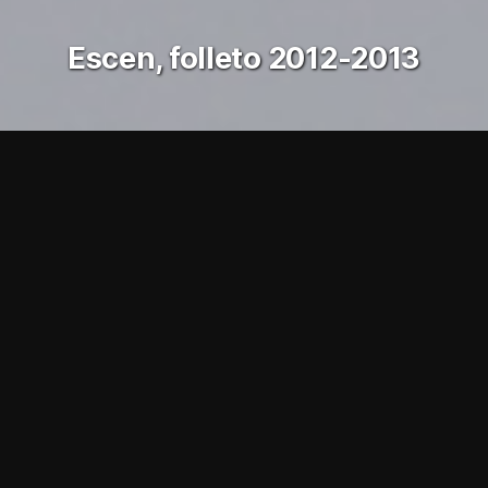
Escen, folleto 2012-2013
Educación superior
Editorial
Folletos
Escen
Next-U
¡Ya llegó la vuelta al
cole!
Para la edición 2012 – 2013 del folleto ESCEN, la escuela
optó por la originalidad con un formato cuadrado, sobrio,
elegante y, sobre todo, eficaz.
escen.fr