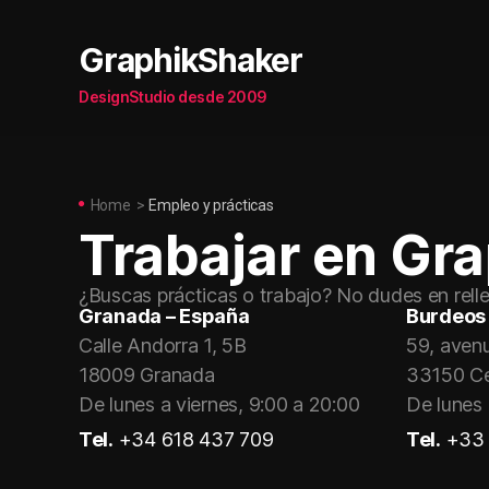
GraphikShaker
DesignStudio desde 2009
Home
>
Empleo y prácticas
Trabajar en Gr
¿Buscas prácticas o trabajo? No dudes en relle
Granada – España
Burdeos 
Calle Andorra 1, 5B
59, aven
18009 Granada
33150 C
De lunes a viernes, 9:00 a 20:00
De lunes 
Tel.
+34 618 437 709
Tel.
+33 