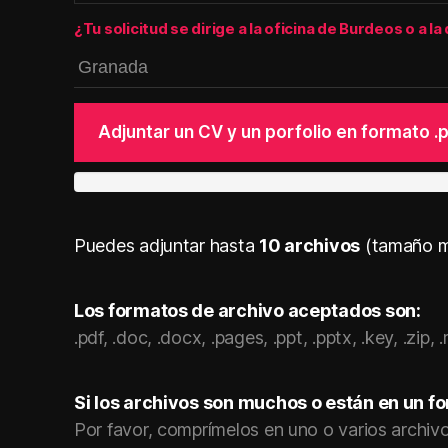
¿Tu solicitud se dirige a la oficina de Burdeos o a 
Adjuntar un CV y un porfolio en formato .
Puedes adjuntar hasta
10 archivos
(tamaño 
Los formatos de archivo aceptados son:
.pdf, .doc, .docx, .pages, .ppt, .pptx, .key, .zip, .
Si los archivos son muchos o están en un fo
Por favor, comprímelos en uno o varios archivos