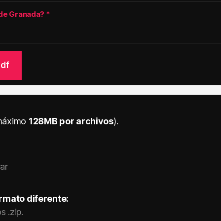
la de Granada?
*
pdf
máximo
128MB por archivos
).
rar
rmato diferente:
 .zip.