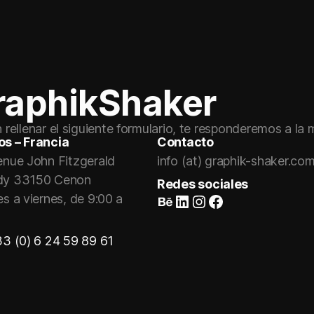
raphikShaker
rellenar el siguiente formulario, te responderemos a la
s – Francia
Contacto
enue John Fitzgerald
info (at) graphik-shaker.co
dy 33150 Cenon
Redes sociales
Suivez-nous sur Behance
LinkedIn
Instagram
Faceboo
s a viernes, de 9:00 a
3 (0) 6 24 59 89 61