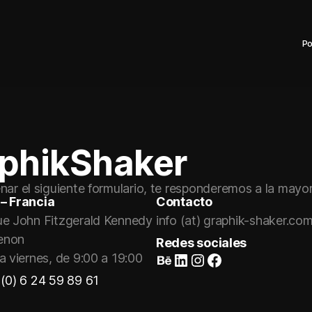
Po
aphikShaker
nar el siguiente formulario, te responderemos a la mayo
– Francia
Contacto
ue John Fitzgerald Kennedy
info (at) graphik-shaker.co
enon
Redes sociales
Suivez-nous sur Behance
LinkedIn
Instagram
Faceboo
a viernes, de 9:00 a 19:00
(0) 6 24 59 89 61