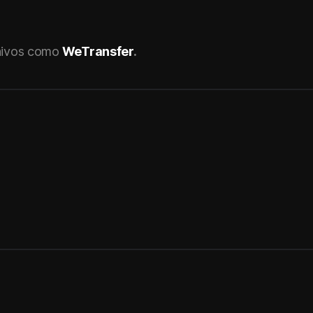
chivos como
WeTransfer
.