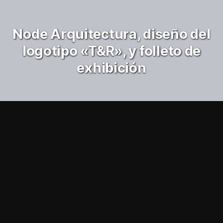
Node Arquitectura, diseño del
logotipo «T&R», y folleto de
exhibición
Arquitectura
Logotipos e identidad corporativa
Editorial
Folletos
Node Architecture
Rehabilitación de los
edificios «Treuil» y
«Renard».