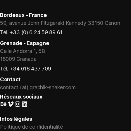
Bordeaux - France
59, avenue John Fitzgerald Kennedy 33150 Cenon
Tél. +33 (0) 6 24 59 89 61
Grenade - Espagne
Calle Andorra 1, 5B
18009 Granada
Tél. +34 618 437 709
Contact
contact (at) graphik-shaker.com
Réseaux sociaux
Suivez-nous sur Behance
Vimeo
Instagram
LinkedIn
Infos légales
Politique de confidentialité