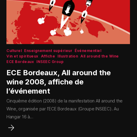
Culturel
Enseignement supérieur
Événementiel
Vin et spiritueux
Affiche
Illustration
All around the Wine
ECE Bordeaux
INSEEC Group
ECE Bordeaux, All around the
wine 2008, affiche de
l’événement
Cinquième édition (2008) de la manifestation All around the
Wine, organisée par l’ECE Bordeaux (Groupe INSEEC). Au
Hangar 16 à…