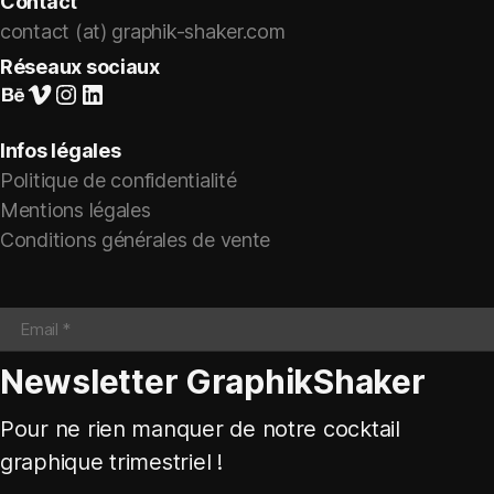
Contact
contact (at) graphik-shaker.com
Réseaux sociaux
Suivez-nous sur Behance
Vimeo
Instagram
LinkedIn
Infos légales
Politique de confidentialité
Mentions légales
Conditions générales de vente
Newsletter GraphikShaker
Pour ne rien manquer de notre cocktail
graphique trimestriel !