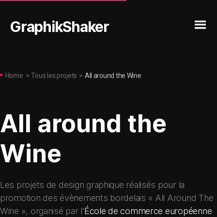
GraphikShaker
Home
>
Tous les projets
>
All around the Wine
All around the
Wine
Les projets de design graphique réalisés pour la
promotion des évènements bordelais « All Around The
Wine », organisé par l’
École de commerce européenne