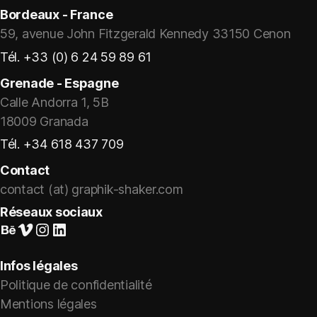
Bordeaux - France
59, avenue John Fitzgerald Kennedy 33150 Cenon
Tél. +33 (0) 6 24 59 89 61
Grenade - Espagne
Calle Andorra 1, 5B
18009 Granada
Tél. +34 618 437 709
Contact
contact (at) graphik-shaker.com
Réseaux sociaux
Suivez-nous sur Behance
Vimeo
Instagram
LinkedIn
Infos légales
Politique de confidentialité
Mentions légales