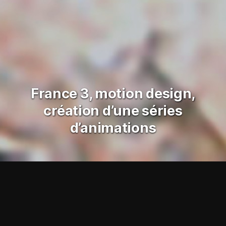
France 3, motion design,
création d’une séries
d’animations
Motion Design
france.tv
De l’image qui bouge