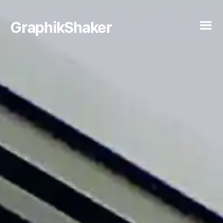
GraphikShaker