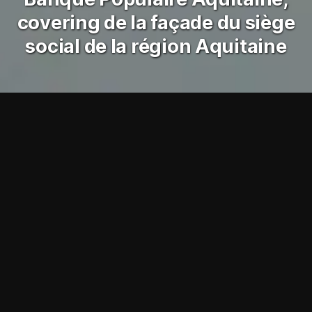
covering de la façade du siège
social de la région Aquitaine
Banque
Illustration
Mural design
Banque Populaire
Aquitaine
GraphikShaker en
grand !
A l’occasion de La Fête du Fleuve de la ville de Bordeaux et
ème
du départ de la 44
édition de la Solitaire du Figaro Eric
Bompard le 2 juin 2013, la Banque Populaire Aquitaine,
partenaire de la manifestation et sponsor du navigateur