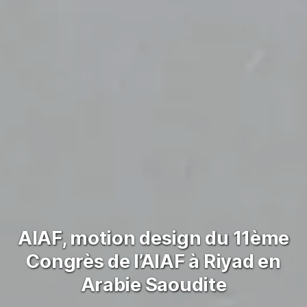
AIAF, motion design du 11ème
Congrès de l’AIAF à Riyad en
Arabie Saoudite