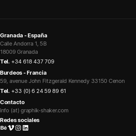
Granada - España
Calle Andorra 1, 5B
18009 Granada
Tel.
+34 618 437 709
Burdeos - Francia
59, avenue John Fitzgerald Kennedy 33150 Cenon
Tel.
+33 (0) 6 24 59 89 61
Contacto
info (at) graphik-shaker.com
Redes sociales
Suivez-nous sur Behance
Vimeo
Instagram
LinkedIn