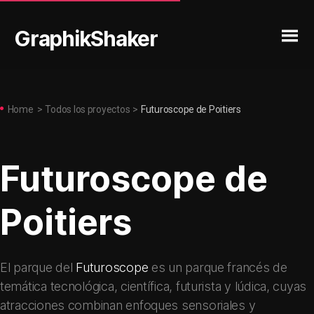
GraphikShaker
Home
>
Todos los proyectos
>
Futuroscope de Poitiers
Futuroscope de
Poitiers
El parque del
Futuroscope
es un parque francés de
temática tecnológica, científica, futurista y lúdica, cuyas
atracciones combinan enfoques sensoriales y