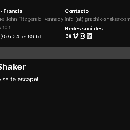
- Francia
Contacto
ue John Fitzgerald Kennedy
info (at) graphik-shaker.co
enon
Redes sociales
Suivez-nous sur Behance
Vimeo
Instagram
LinkedIn
(0) 6 24 59 89 61
Shaker
o se te escape!