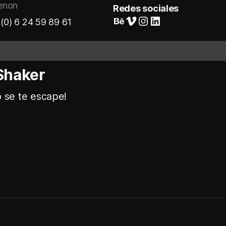
enon
Redes sociales
Suivez-nous sur Behance
Vimeo
Instagram
LinkedIn
(0) 6 24 59 89 61
Shaker
o se te escape!