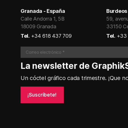
Granada - España
Burdeos 
Calle Andorra 1, 5B
59, aven
18009 Granada
33150 C
Tel.
+34 618 437 709
Tel.
+33 
La newsletter de Graphik
Un cóctel gráfico cada trimestre. ¡Que n