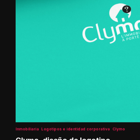
Inmobiliaria
Logotipos e identidad corporativa
Clymo