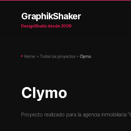
GraphikShaker
DesignStudio desde 2009
Home
>
Todos los proyectos
>
Clymo
Clymo
Proyecto realizado para la agencia inmobiliaria 