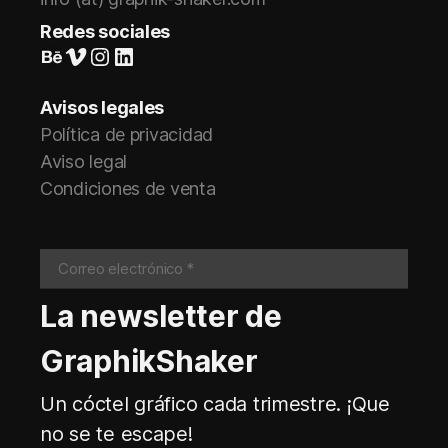
Redes sociales
Suivez-nous sur Behance
Vimeo
Instagram
LinkedIn
Avisos legales
Política de privacidad
Aviso legal
Condiciones de venta
La newsletter de
GraphikShaker
Un cóctel gráfico cada trimestre. ¡Que
no se te escape!