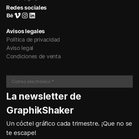
Redes sociales
Suivez-nous sur Behance
Vimeo
Instagram
LinkedIn
Avisos legales
Política de privacidad
Aviso legal
Condiciones de venta
La newsletter de
GraphikShaker
Un cóctel gráfico cada trimestre. ¡Que no se
te escape!