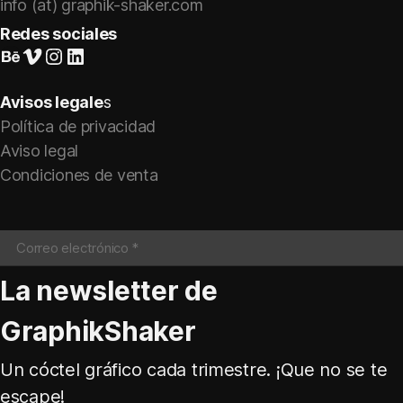
info (at) graphik-shaker.com
Redes sociales
Suivez-nous sur Behance
Vimeo
Instagram
LinkedIn
Avisos legale
s
Política de privacidad
Aviso legal
Condiciones de venta
La newsletter de
GraphikShaker
Un cóctel gráfico cada trimestre. ¡Que no se te
escape!