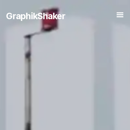
GraphikShaker