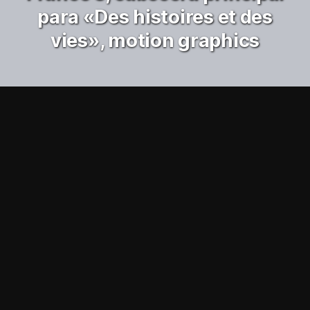
para «Des histoires et des
vies», motion graphics
Motion design
france.tv
Pasiones y
experiencias
cotidianas,
En colaboración con Jean-François Orlac’h, GraphikShaker
se encargó del grafismo de los títulos de crédito del
programa «Des histoires et des vies» (
«
relatos y vidas
»
)